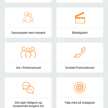
For at bo i Pomonahuset er det vigtigt, at du har et ønske om at sk
I Pomonahuset har vi fokus på b
Samarbejde med netværk
Billedgalleri
Vi opfordrer dig til at inddrage din familie og pårørende i dit forl
Se billeder og video fra Pomona
Job i Pomonahuset
Kontakt Pomonahuset
Vil du gøre en forskel for unge og voksne med spiseforstyrrelser?
Du er altid velkommen til at ko
Det siger tidligere og
Følg med på Instagram
nuværende borgere om