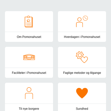
Om Pomonahuset
Om Pomonahuset
Hverdagen i Pomonahuset
Pomonahuset er et højtspecialiseret botilbud for unge og voksne 
I Pomonahuset er hverdagen strukt
Faciliteter i Pomonahuset
Faglige metoder og tilgange
Pomonahuset, som ligger i Udby på Vestfyn, består af to huse: U
I Pomonahuset har vi igennem m
Til nye borgere
Sundhed