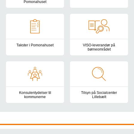
Du kan følge med i hverdagen 
Pomonahuset
Her kan du læse, hvad nogle af vores tidligere og nuværende bor
Takster i Pomonahuset
VISO-leverandør på
børneområdet
Prisen for en plads i Pomonahuset består af basistaksten og yde
Pomonahuset er VISO-leverandø
Konsulentydelser til
Tilsyn på Socialcenter
kommunerne
Lillebælt
Pomonahuset tilbyder rådgivning og sparring til kommunerne i forh
Her kan du se, hvilke tilsyn der