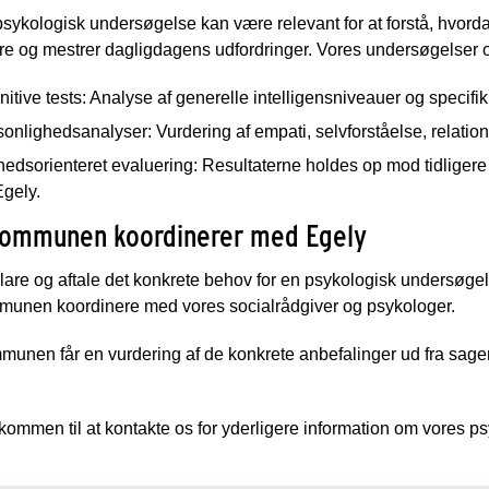
sykologisk undersøgelse kan være relevant for at forstå, hvordan
dre og mestrer dagligdagens udfordringer. Vores undersøgelser o
itive tests: Analyse af generelle intelligensniveauer og specifi
onlighedsanalyser: Vurdering af empati, selvforståelse, relati
edsorienteret evaluering: Resultaterne holdes op mod tidligere
Egely.
ommunen koordinerer med Egely
klare og aftale det konkrete behov for en psykologisk undersøge
unen koordinere med vores socialrådgiver og psykologer.
nen får en vurdering af de konkrete anbefalinger ud fra sagen
kommen til at kontakte os for yderligere information om vores p