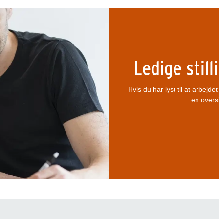
Ledige stil
Hvis du har lyst til at arbejd
en oversi