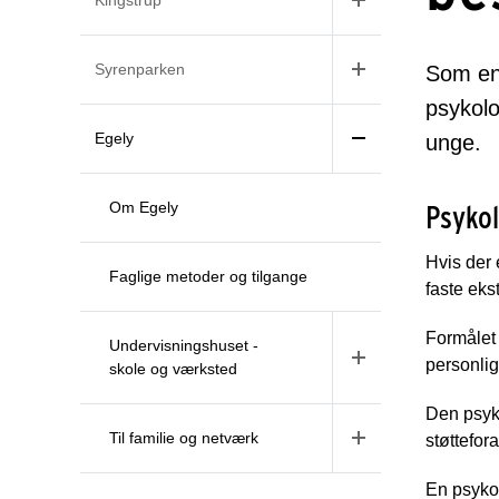
Syrenparken
Som en 
psykolo
Egely
unge.
Om Egely
Psykol
Hvis der 
Faglige metoder og tilgange
faste eks
Formålet 
Undervisningshuset -
personli
skole og værksted
Den psyk
Til familie og netværk
støttefor
En psykol