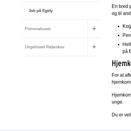
En bred p
Job på Egely
og til an
Kogn
Pomonahuset
Pers
Helh
Ungehuset Røjleskov
på 
Hjemk
For at af
hjemkomm
Hjemkommu
unge.
Du er vel