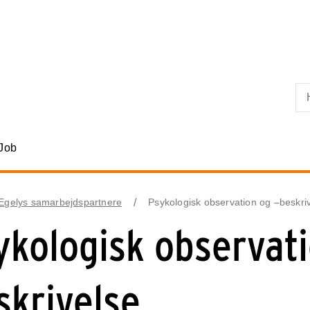
Skip til primært indhold
Job
 Egelys samarbejdspartnere
Psykologisk observation og –beskri
ykologisk observati
skrivelse