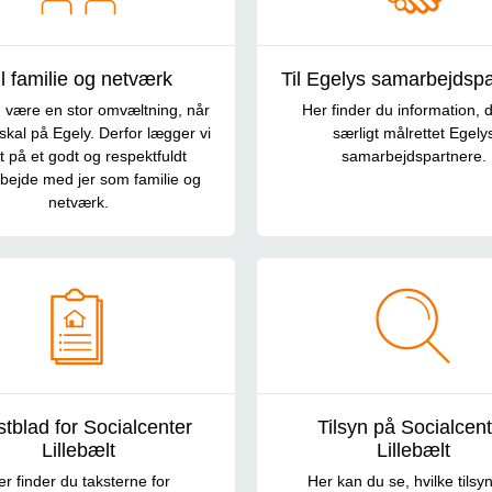
il familie og netværk
Til Egelys samarbejdspa
 være en stor omvæltning, når
Her finder du information, d
skal på Egely. Derfor lægger vi
særligt målrettet Egely
 på et godt og respektfuldt
samarbejdspartnere.
bejde med jer som familie og
netværk.
stblad for Socialcenter
Tilsyn på Socialcen
Lillebælt
Lillebælt
er finder du taksterne for
Her kan du se, hvilke tilsy