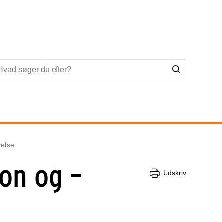
velse
on og –
Udskriv