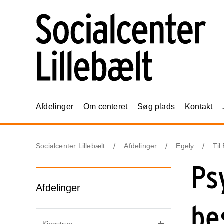
Afdelinger
Om centeret
Søg plads
Kontakt
Socialcenter Lillebælt
Afdelinger
Egely
Til
Ps
Afdelinger
be
Kingstrup