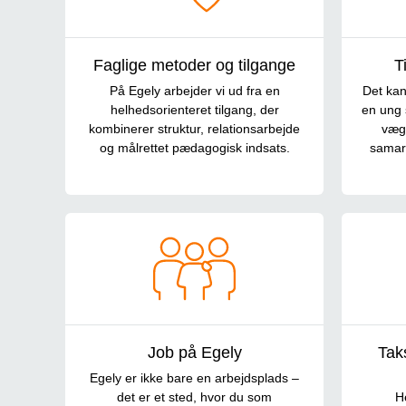
Faglige metoder og tilgange
T
På Egely arbejder vi ud fra en
Det kan
helhedsorienteret tilgang, der
en ung 
kombinerer struktur, relationsarbejde
vægt
og målrettet pædagogisk indsats.
samar
Job på Egely
Tak
Egely er ikke bare en arbejdsplads –
det er et sted, hvor du som
H