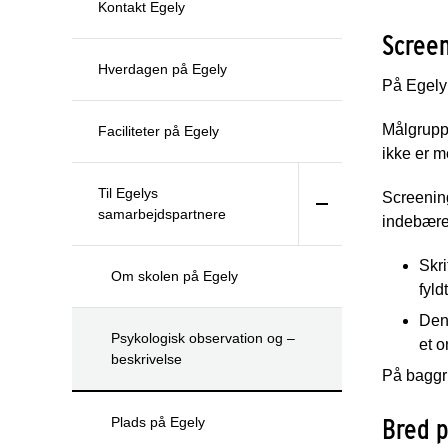
Kontakt Egely
Screen
Hverdagen på Egely
På Egely 
Målgruppe
Faciliteter på Egely
ikke er m
Til Egelys
Screening
samarbejdspartnere
indebære
Skr
Om skolen på Egely
fyld
Den 
Psykologisk observation og –
et o
beskrivelse
På baggru
Bred 
Plads på Egely