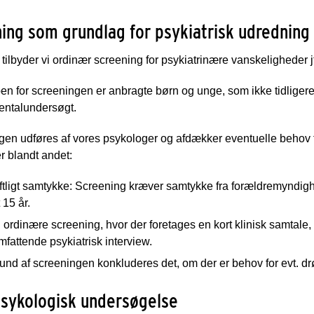
ing som grundlag for psykiatrisk udredning
tilbyder vi ordinær screening for psykiatrinære vanskeligheder j
n for screeningen er anbragte børn og unge, som ikke tidligere 
entalundersøgt.
en udføres af vores psykologer og afdækker eventuelle behov f
r blandt andet:
iftligt samtykke: Screening kræver samtykke fra forældremyndi
t 15 år.
ordinære screening, hvor der foretages en kort klinisk samtale,
mfattende psykiatrisk interview.
nd af screeningen konkluderes det, om der er behov for evt. drøf
psykologisk undersøgelse