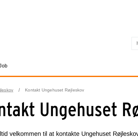
Skip til primært indhold
Job
leskov
Kontakt Ungehuset Røjleskov
ntakt Ungehuset Rø
ltid velkommen til at kontakte Ungehuset Røjleskov