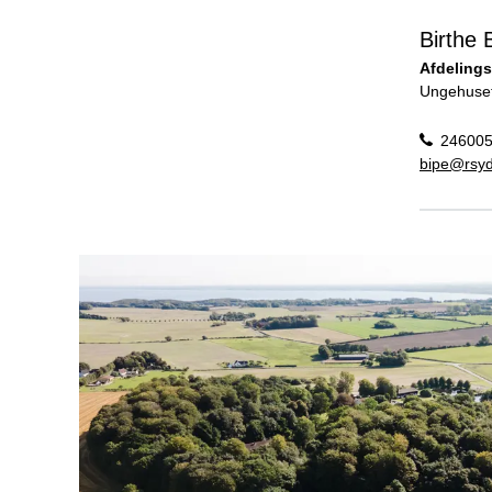
Birthe 
Afdelings
Ungehuset
24600
bipe@rsyd