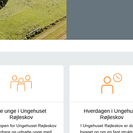
e unge i Ungehuset
Hverdagen i Ungehu
Røjleskov
Røjleskov
ppen for Ungehuset Røjleskov
I Ungehuset Røjleskov er 
årbare og udsatte unge med
bygget op om en fast struktu