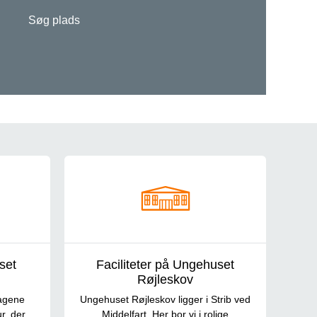
Søg plads
set
Faciliteter på Ungehuset
Røjleskov
dagene
Ungehuset Røjleskov ligger i Strib ved
r, der
Middelfart. Her bor vi i rolige