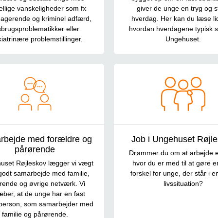
ellige vanskeligheder som fx
giver de unge en tryg og st
agerende og kriminel adfærd,
hverdag. Her kan du læse li
brugsproblematikker eller
hvordan hverdagene typisk s
iatrinære problemstillinger.
Ungehuset.
bejde med forældre og
Job i Ungehuset Røjl
pårørende
Drømmer du om at arbejde et
uset Røjleskov lægger vi vægt
hvor du er med til at gøre e
godt samarbejde med familie,
forskel for unge, der står i 
rende og øvrige netværk. Vi
livssituation?
ræber, at de unge har en fast
tperson, som samarbejder med
familie og pårørende.