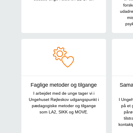
forsk
udadre
mis
psyk
Faglige metoder og tilgange
Samar
I arbejdet med de unge tager vi i
Ungehuset Røjleskov udgangspunkt i
I Ungeh
pædagogiske metoder og tilgange
på et 
som LA2, SIKK og MOVE.
pårø
tilst
kontak