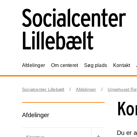
Afdelinger
Om centeret
Søg plads
Kontakt
Socialcenter Lillebælt
Afdelinger
Ungehuset Røj
Ko
Afdelinger
Du er a
Kingstrup