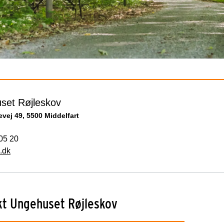
set Røjleskov
evej 49, 5500 Middelfart
05 20
.dk
kt Ungehuset Røjleskov