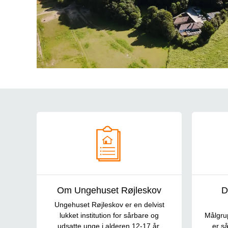
Om Ungehuset Røjleskov
Om Ungehuset Røjleskov
D
Ungehuset Røjleskov er en delvist
lukket institution for sårbare og
Målgru
udsatte unge i alderen 12-17 år.
er s