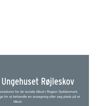
i Ungehuset Røjleskov
eduren for de sociale tilbud i Region Syddanmark,
ruge for at behandle en ansøgning eller søg plads på et
tilbud.