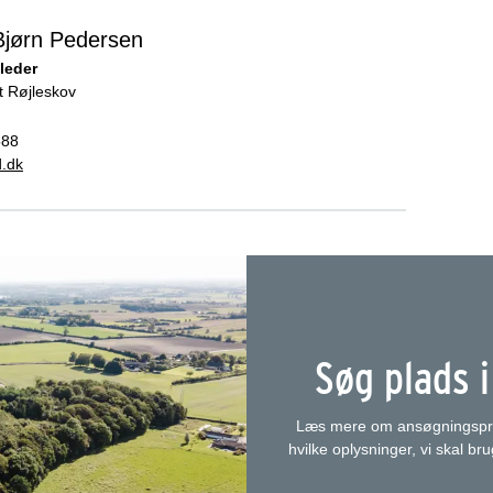
Bjørn Pedersen
leder
 Røjleskov
588
.dk
Søg plads 
Læs mere om ansøgningsproc
hvilke oplysninger, vi skal b