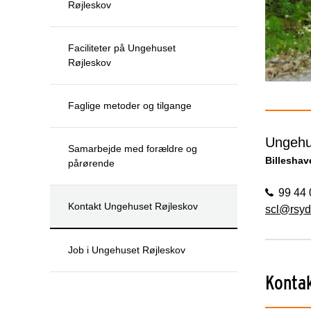
Røjleskov
Faciliteter på Ungehuset
Røjleskov
Faglige metoder og tilgange
Ungehu
Samarbejde med forældre og
Billeshav
pårørende
99 44 
Kontakt Ungehuset Røjleskov
scl@rsyd
Job i Ungehuset Røjleskov
Konta