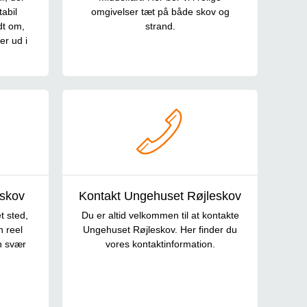
abil
omgivelser tæt på både skov og
dt om,
strand.
er ud i
eskov
Kontakt Ungehuset Røjleskov
 sted,
Du er altid velkommen til at kontakte
n reel
Ungehuset Røjleskov. Her finder du
en svær
vores kontaktinformation.