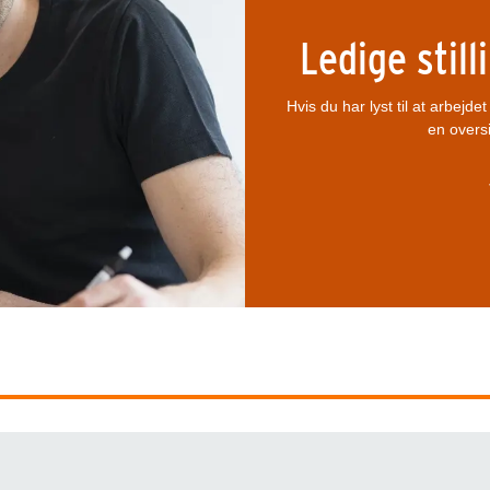
Ledige stil
Hvis du har lyst til at arbejd
en oversi