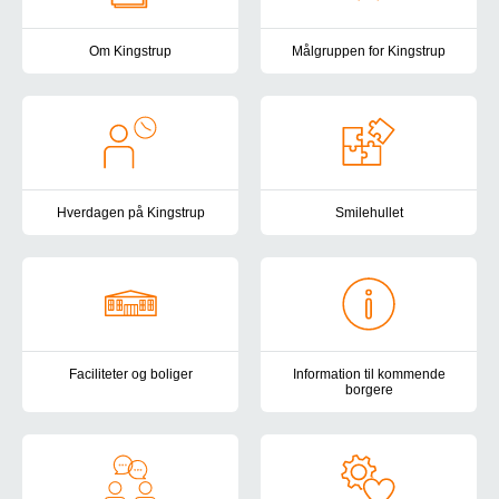
Om Kingstrup
Målgruppen for Kingstrup
Kingstrup er et højt specialiseret bo- og dagtilbud for voksne m
Kingstrup er et højt specialiser
Hverdagen på Kingstrup
Smilehullet
Hverdagen på Kingstrup er individuelt tilrettelagt alt efter den enk
Smilehullet er Kingstrups inter
Faciliteter og boliger
Information til kommende
borgere
Kingstrup ligger smukt lige mellem Gelsted og Ejby. På Kingstrup h
Her finder du praktisk informatio