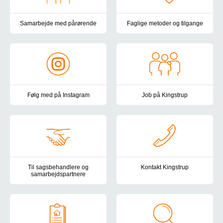
Samarbejde med pårørende
Faglige metoder og tilgange
Samarbejdet med pårørende er vigtigt for os.
Vores mål med indsatsen på King
Følg med på Instagram
Job på Kingstrup
Du kan følge med i hverdagen på Kingstrup på Instagram
Bliv en del af Kingstrup – et st
Til sagsbehandlere og
Kontakt Kingstrup
samarbejdspartnere
Du er altid velkommen til at kon
Information om Kingstrup, anmodning om plads, statusmøder, tak